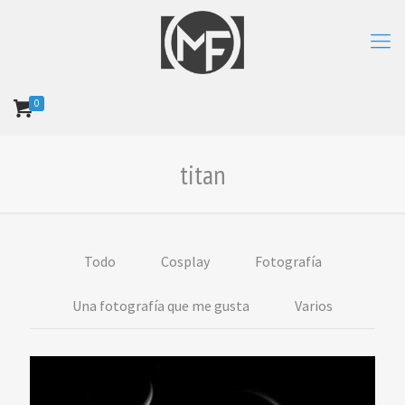
0
titan
Todo
Cosplay
Fotografía
Una fotografía que me gusta
Varios