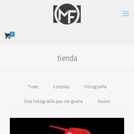
0
tienda
Todo
Cosplay
Fotografía
Una fotografía que me gusta
Varios